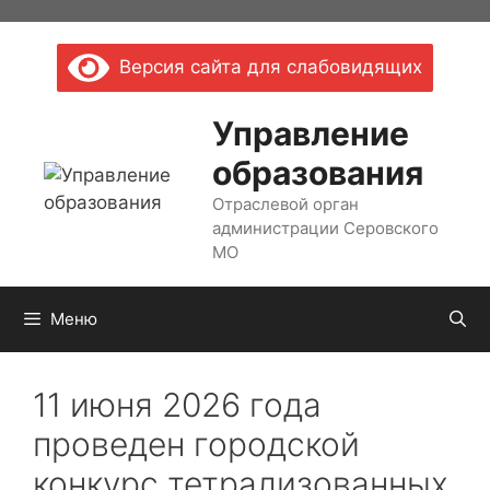
Перейти
к
Версия сайта для слабовидящих
содержимому
Управление
образования
Отраслевой орган
администрации Серовского
МО
Меню
11 июня 2026 года
проведен городской
конкурс тетрализованных