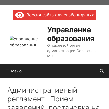
Перейти
к
Версия сайта для слабовидящих
содержимому
Управление
образования
Отраслевой орган
администрации Серовского
МО
Меню
Административный
регламент -Прием
заявлений, постановка на