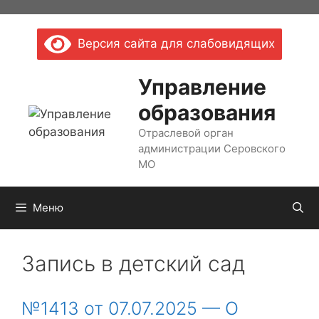
Перейти
к
Версия сайта для слабовидящих
содержимому
Управление
образования
Отраслевой орган
администрации Серовского
МО
Меню
Запись в детский сад
№1413 от 07.07.2025 — О