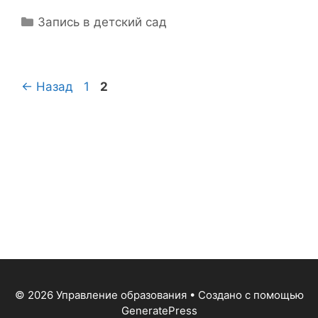
Рубрики
Запись в детский сад
Страница
Страница
←
Назад
1
2
© 2026 Управление образования
• Создано с помощью
GeneratePress