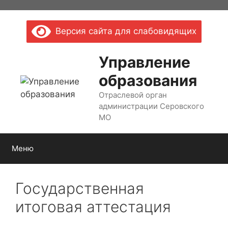
Перейти
к
Версия сайта для слабовидящих
содержимому
Управление
образования
Отраслевой орган
администрации Серовского
МО
Меню
Государственная
итоговая аттестация