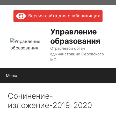
Перейти
к
Версия сайта для слабовидящих
содержимому
Управление
образования
Отраслевой орган
администрации Серовского
МО
Меню
Сочинение-
изложение-2019-2020