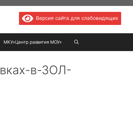
Версия сайта для слабовидящих
МКУ»Центр развития МОУ»
вках-в-ЗОЛ-