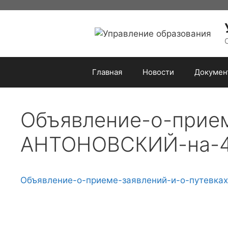
Перейти
к
содержимому
Главная
Новости
Докумен
Объявление-о-прием
АНТОНОВСКИЙ-на-4
Объявление-о-приеме-заявлений-и-о-путевк