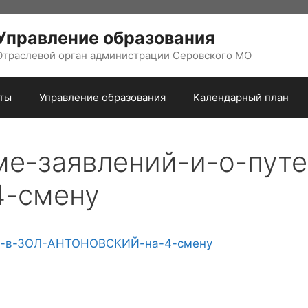
Управление образования
Отраслевой орган администрации Серовского МО
ты
Управление образования
Календарный план
е-заявлений-и-о-путе
-смену
ах-в-ЗОЛ-АНТОНОВСКИЙ-на-4-смену