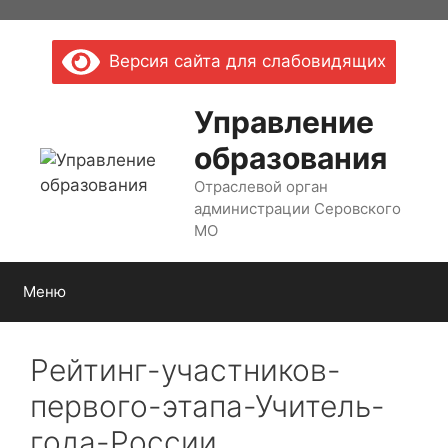
Перейти
к
Версия сайта для слабовидящих
содержимому
Управление
образования
Отраслевой орган
администрации Серовского
МО
Меню
Рейтинг-участников-
первого-этапа-Учитель-
года-России