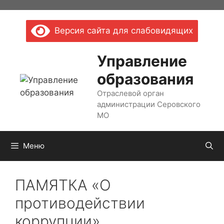
Перейти
к
Версия сайта для слабовидящих
содержимому
Управление
образования
Отраслевой орган
администрации Серовского
МО
Меню
ПАМЯТКА «О
противодействии
коррупции»