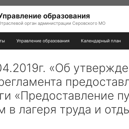
Управление образования
Отраслевой орган администрации Серовского МО
ты
Управление образования
Календарный план
04.2019г. «Об утвержд
регламента предостав
ги «Предоставление п
 в лагеря труда и отд