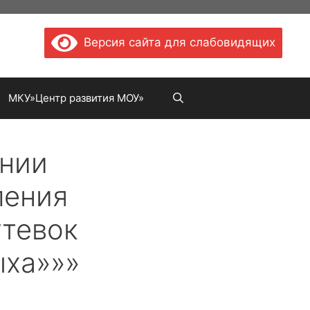
Версия сайта для слабовидящих
МКУ»Центр развития МОУ»
ении
ления
утевок
ыха»»»