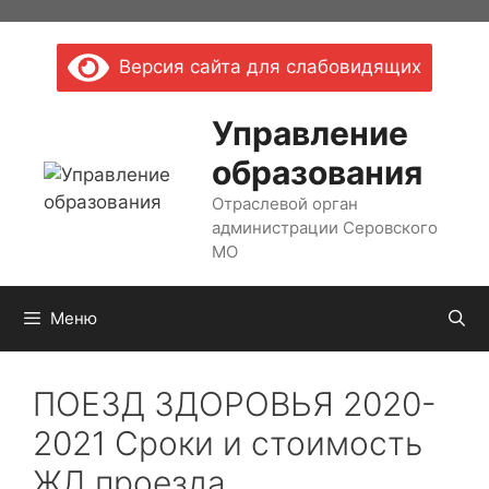
Перейти
к
Версия сайта для слабовидящих
содержимому
Управление
образования
Отраслевой орган
администрации Серовского
МО
Меню
ПОЕЗД ЗДОРОВЬЯ 2020-
2021 Сроки и стоимость
ЖД проезда